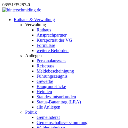
08551/35287-0
Rathaus & Verwaltung
Verwaltung
Rathaus
Ansprechpartner
Kurzporträt der VG
Formulare
weitere Behörden
Anliegen
Personalausweis
Reisepass
Meldebescheinigung
Führungszeugnis
Gewerbe
Baugrundstücke
Heiraten
Standesamtsurkunden
Status-Bauantrag (LRA)
alle Anliegen
Politik
Gemeinderat
Gemeinschaftsversammlung
Wahlergebnisse