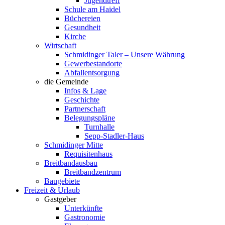
Jugendtreff
Schule am Haidel
Büchereien
Gesundheit
Kirche
Wirtschaft
Schmidinger Taler – Unsere Währung
Gewerbestandorte
Abfallentsorgung
die Gemeinde
Infos & Lage
Geschichte
Partnerschaft
Belegungspläne
Turnhalle
Sepp-Stadler-Haus
Schmidinger Mitte
Requisitenhaus
Breitbandausbau
Breitbandzentrum
Baugebiete
Freizeit & Urlaub
Gastgeber
Unterkünfte
Gastronomie