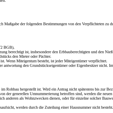
den.
h Maßgabe der folgenden Bestimmungen von den Verpflichteten zu d
872 BGB),
zung be­rechtigt ist, insbesondere den Erbbauberechtigten und den Nieß
stücks den Mieter oder Pächter.
st. Wenn Miteigentum besteht, ist jeder Miteigentümer verpflichtet.
 Ver­ antwortung den Grundstückseigentümer oder Eigenbesitzer nicht. Im
Rohbau hergestellt ist. Wird ein Antrag nicht spätestens bis zur Bezu
on der generellen Umnummerierung betroffen sind, werden die neuen
lich anderen als Wohnzwecken dienen, oder für einzelne solcher Bauw
aufsicht, werden durch die Zuteilung einer Hausnummer nicht besteht