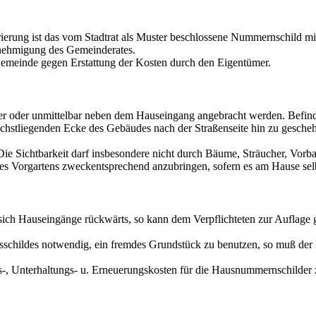
erierung ist das vom Stadtrat als Muster beschlossene Nummernschil
enehmigung des Gemeinderates.
emeinde gegen Erstattung der Kosten durch den Eigentümer.
oder unmittelbar neben dem Hauseingang angebracht werden. Befindet 
stliegenden Ecke des Gebäudes nach der Straßenseite hin zu gescheh
Die Sichtbarkeit darf insbesondere nicht durch Bäume, Sträucher, Vorba
 Vorgartens zweckentsprechend anzubringen, sofern es am Hause selbs
sich Hauseingänge rückwärts, so kann dem Verpflichteten zur Auflage g
sschildes notwendig, ein fremdes Grundstück zu benutzen, so muß der E
-, Unterhaltungs- u. Erneuerungskosten für die Hausnummernschilder 