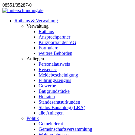
08551/35287-0
Rathaus & Verwaltung
Verwaltung
Rathaus
Ansprechpartner
Kurzporträt der VG
Formulare
weitere Behörden
Anliegen
Personalausweis
Reisepass
Meldebescheinigung
Führungszeugnis
Gewerbe
Baugrundstücke
Heiraten
Standesamtsurkunden
Status-Bauantrag (LRA)
alle Anliegen
Politik
Gemeinderat
Gemeinschaftsversammlung
Wahlergebnisse