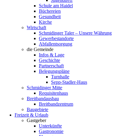
Jugendtreff
Schule am Haidel
Büchereien
Gesundheit
Kirche
Wirtschaft
Schmidinger Taler – Unsere Währung
Gewerbestandorte
Abfallentsorgung
die Gemeinde
Infos & Lage
Geschichte
Partnerschaft
Belegungspläne
Turnhalle
Sepp-Stadler-Haus
Schmidinger Mitte
Requisitenhaus
Breitbandausbau
Breitbandzentrum
Baugebiete
Freizeit & Urlaub
Gastgeber
Unterkünfte
Gastronomie