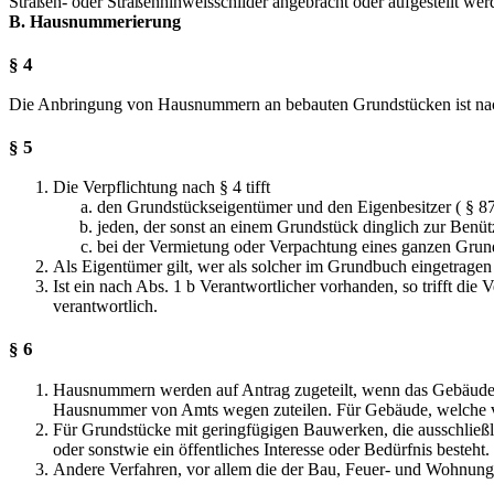
Straßen- oder Straßenhinweisschilder angebracht oder aufgestellt wer
B. Hausnummerierung
§ 4
Die Anbringung von Hausnummern an bebauten Grundstücken ist nac
§ 5
Die Verpflichtung nach § 4 tifft
den Grundstückseigentümer und den Eigenbesitzer ( § 
jeden, der sonst an einem Grundstück dinglich zur Benüt
bei der Vermietung oder Verpachtung eines ganzen Grund
Als Eigentümer gilt, wer als solcher im Grundbuch eingetragen i
Ist ein nach Abs. 1 b Verantwortlicher vorhanden, so trifft die
verantwortlich.
§ 6
Hausnummern werden auf Antrag zugeteilt, wenn das Gebäude im 
Hausnummer von Amts wegen zuteilen. Für Gebäude, welche v
Für Grundstücke mit geringfügigen Bauwerken, die ausschließ
oder sonstwie ein öffentliches Interesse oder Bedürfnis besteht.
Andere Verfahren, vor allem die der Bau, Feuer- und Wohnungs