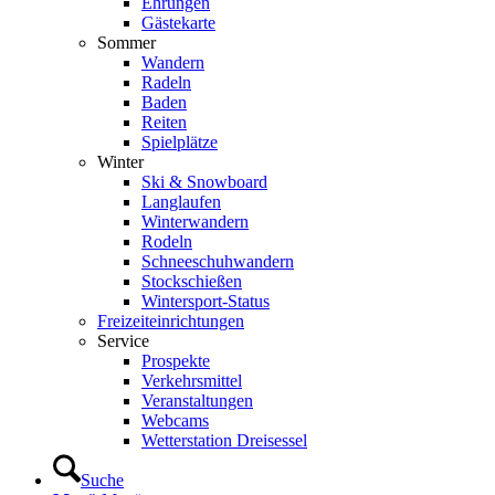
Ehrungen
Gästekarte
Sommer
Wandern
Radeln
Baden
Reiten
Spielplätze
Winter
Ski & Snowboard
Langlaufen
Winterwandern
Rodeln
Schneeschuhwandern
Stockschießen
Wintersport-Status
Freizeit­einrichtungen
Service
Prospekte
Verkehrsmittel
Veranstaltungen
Webcams
Wetterstation Dreisessel
Suche