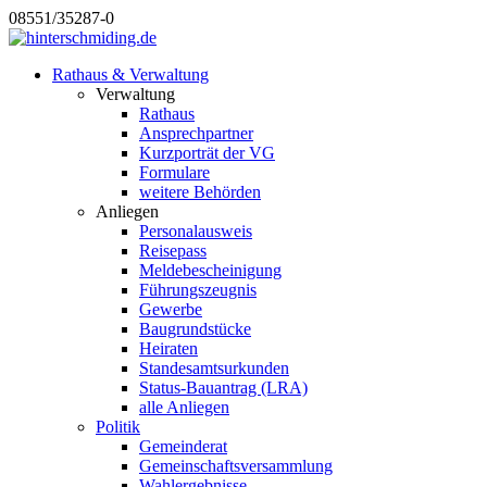
08551/35287-0
Rathaus & Verwaltung
Verwaltung
Rathaus
Ansprechpartner
Kurzporträt der VG
Formulare
weitere Behörden
Anliegen
Personalausweis
Reisepass
Meldebescheinigung
Führungszeugnis
Gewerbe
Baugrundstücke
Heiraten
Standesamtsurkunden
Status-Bauantrag (LRA)
alle Anliegen
Politik
Gemeinderat
Gemeinschaftsversammlung
Wahlergebnisse