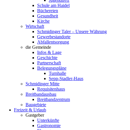
Jugendtreff
Schule am Haidel
Büchereien
Gesundheit
Kirche
Wirtschaft
Schmidinger Taler – Unsere Währung
Gewerbestandorte
Abfallentsorgung
die Gemeinde
Infos & Lage
Geschichte
Partnerschaft
Belegungspläne
Turnhalle
Sepp-Stadler-Haus
Schmidinger Mitte
Requisitenhaus
Breitbandausbau
Breitbandzentrum
Baugebiete
Freizeit & Urlaub
Gastgeber
Unterkünfte
Gastronomie