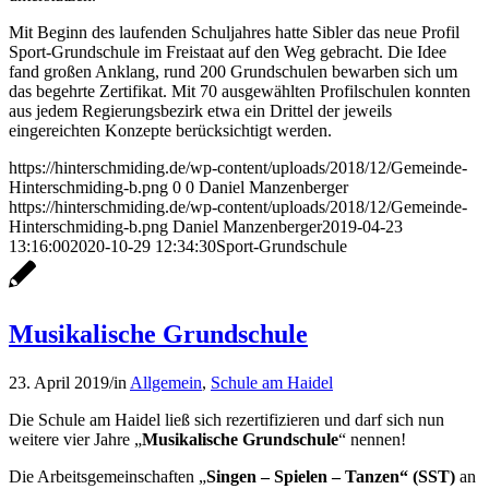
Mit Beginn des laufenden Schuljahres hatte Sibler das neue Profil
Sport-Grundschule im Freistaat auf den Weg gebracht. Die Idee
fand großen Anklang, rund 200 Grundschulen bewarben sich um
das begehrte Zertifikat. Mit 70 ausgewählten Profilschulen konnten
aus jedem Regierungsbezirk etwa ein Drittel der jeweils
eingereichten Konzepte berücksichtigt werden.
https://hinterschmiding.de/wp-content/uploads/2018/12/Gemeinde-
Hinterschmiding-b.png
0
0
Daniel Manzenberger
https://hinterschmiding.de/wp-content/uploads/2018/12/Gemeinde-
Hinterschmiding-b.png
Daniel Manzenberger
2019-04-23
13:16:00
2020-10-29 12:34:30
Sport-Grundschule
Musikalische Grundschule
23. April 2019
/
in
Allgemein
,
Schule am Haidel
Die Schule am Haidel ließ sich rezertifizieren und darf sich nun
weitere vier Jahre „
Musikalische Grundschule
“ nennen!
Die Arbeitsgemeinschaften „
Singen – Spielen – Tanzen“ (SST)
an