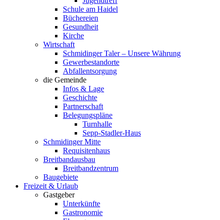
Jugendtreff
Schule am Haidel
Büchereien
Gesundheit
Kirche
Wirtschaft
Schmidinger Taler – Unsere Währung
Gewerbestandorte
Abfallentsorgung
die Gemeinde
Infos & Lage
Geschichte
Partnerschaft
Belegungspläne
Turnhalle
Sepp-Stadler-Haus
Schmidinger Mitte
Requisitenhaus
Breitbandausbau
Breitbandzentrum
Baugebiete
Freizeit & Urlaub
Gastgeber
Unterkünfte
Gastronomie