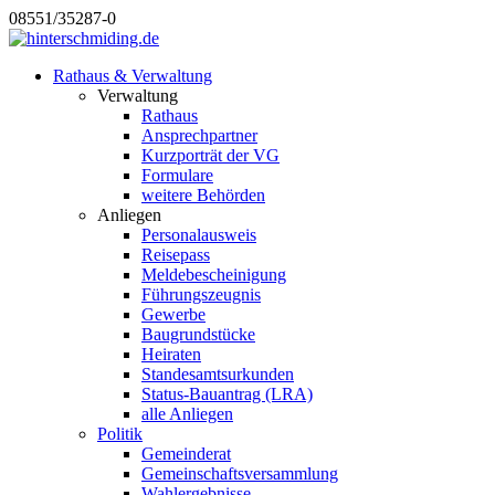
08551/35287-0
Rathaus & Verwaltung
Verwaltung
Rathaus
Ansprechpartner
Kurzporträt der VG
Formulare
weitere Behörden
Anliegen
Personalausweis
Reisepass
Meldebescheinigung
Führungszeugnis
Gewerbe
Baugrundstücke
Heiraten
Standesamtsurkunden
Status-Bauantrag (LRA)
alle Anliegen
Politik
Gemeinderat
Gemeinschaftsversammlung
Wahlergebnisse