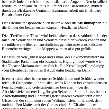
beiden Schulen bereichern das musikalische Angebot. Neu installiert
wurde im Schuljahr 2017/18 in Grainet eine Bläserklasse, initiiert
durch die Blaskapelle Grainet in Zusammenarbeit mit H. Hilgart.
Ein absoluter Gewinn!
Der Elternbeirat sponserte auch heuer wieder die
Musikmappen
für
die Kinder der beiden ersten Klassen. Herzlichen Dank!
Die „
Treffen der Töne
“ wird beibehalten, so dass zahlreiche Lieder
mit allen Schülerinnen und Schülern einstudiert werden können und
sie mittlerweile über ein ansehnliches gemeinsames musikalisches
Repertoire verfügen – die Mappen werden also gut gefüllt.
Der Besuch von „Jim Knopf und Lukas, der Lokomotivführer“ im
Stadttheater Passau war ein besonderes Highlight und wurde wie
das Theater Maskara mit dem Stück „Die Kristallkugel“ großzügig
vom Elternbeirat gesponsert! Auch dafür herzlichen Dank!
In erster Linie aber haben unsere Schülerinnen und Schüler wieder
reichlich Gelegenheit, ihr musikalisches Können bei verschiedensten
Feierlichkeiten und Gelegenheiten zu beweisen – bei der
Abschiedsfeier unserer langjährigen Sekretärin Sophie Lenz, bei der
Amtseinführung und Geburtstagsfeier unserer Schulleiterin Astrid
Glaser, bei der stimmungsvollen Weihnachtsfeier in Grainet, dem
traditionellen Maifest mit der Caritasschule St. Elisabeth, dem