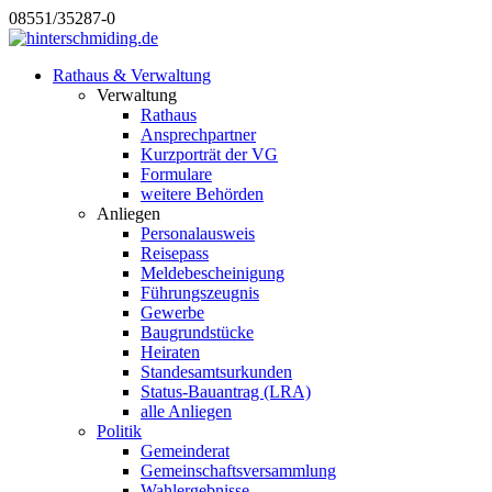
08551/35287-0
Rathaus & Verwaltung
Verwaltung
Rathaus
Ansprechpartner
Kurzporträt der VG
Formulare
weitere Behörden
Anliegen
Personalausweis
Reisepass
Meldebescheinigung
Führungszeugnis
Gewerbe
Baugrundstücke
Heiraten
Standesamtsurkunden
Status-Bauantrag (LRA)
alle Anliegen
Politik
Gemeinderat
Gemeinschaftsversammlung
Wahlergebnisse