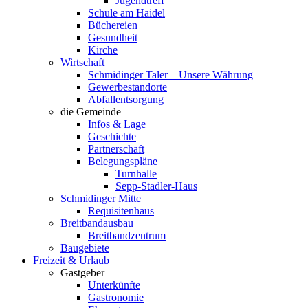
Jugendtreff
Schule am Haidel
Büchereien
Gesundheit
Kirche
Wirtschaft
Schmidinger Taler – Unsere Währung
Gewerbestandorte
Abfallentsorgung
die Gemeinde
Infos & Lage
Geschichte
Partnerschaft
Belegungspläne
Turnhalle
Sepp-Stadler-Haus
Schmidinger Mitte
Requisitenhaus
Breitbandausbau
Breitbandzentrum
Baugebiete
Freizeit & Urlaub
Gastgeber
Unterkünfte
Gastronomie