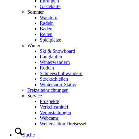
Ehrungen
Gästekarte
Sommer
Wandern
Radeln
Baden
Reiten
Spielplätze
Winter
Ski & Snowboard
Langlaufen
Winterwandern
Rodeln
Schneeschuhwandern
Stockschießen
Wintersport-Status
Freizeit­einrichtungen
Service
Prospekte
Verkehrsmittel
Veranstaltungen
Webcams
Wetterstation Dreisessel
Suche