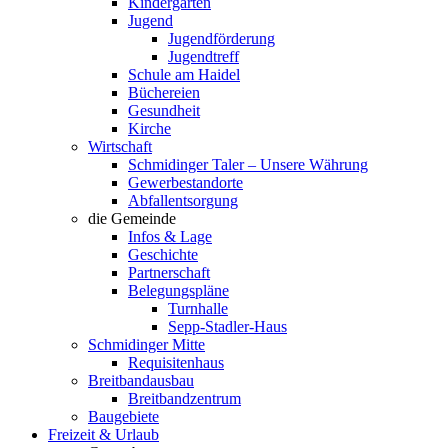
Kindergarten
Jugend
Jugendförderung
Jugendtreff
Schule am Haidel
Büchereien
Gesundheit
Kirche
Wirtschaft
Schmidinger Taler – Unsere Währung
Gewerbestandorte
Abfallentsorgung
die Gemeinde
Infos & Lage
Geschichte
Partnerschaft
Belegungspläne
Turnhalle
Sepp-Stadler-Haus
Schmidinger Mitte
Requisitenhaus
Breitbandausbau
Breitbandzentrum
Baugebiete
Freizeit & Urlaub