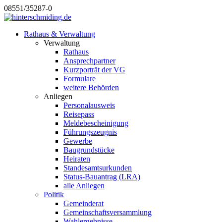
08551/35287-0
Rathaus & Verwaltung
Verwaltung
Rathaus
Ansprechpartner
Kurzporträt der VG
Formulare
weitere Behörden
Anliegen
Personalausweis
Reisepass
Meldebescheinigung
Führungszeugnis
Gewerbe
Baugrundstücke
Heiraten
Standesamtsurkunden
Status-Bauantrag (LRA)
alle Anliegen
Politik
Gemeinderat
Gemeinschaftsversammlung
Wahlergebnisse