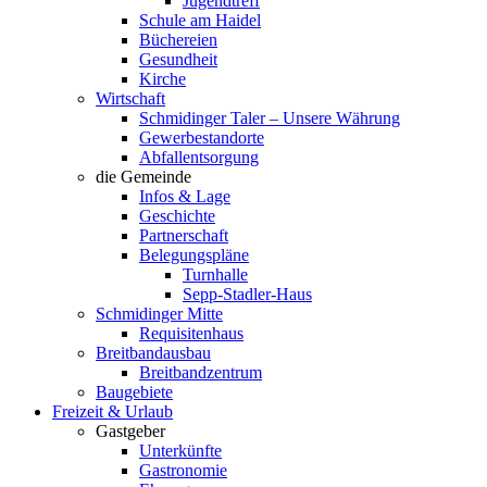
Jugendtreff
Schule am Haidel
Büchereien
Gesundheit
Kirche
Wirtschaft
Schmidinger Taler – Unsere Währung
Gewerbestandorte
Abfallentsorgung
die Gemeinde
Infos & Lage
Geschichte
Partnerschaft
Belegungspläne
Turnhalle
Sepp-Stadler-Haus
Schmidinger Mitte
Requisitenhaus
Breitbandausbau
Breitbandzentrum
Baugebiete
Freizeit & Urlaub
Gastgeber
Unterkünfte
Gastronomie