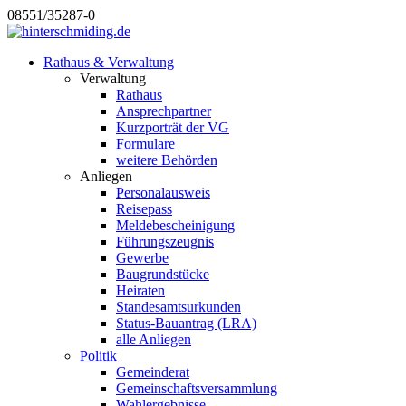
08551/35287-0
Rathaus & Verwaltung
Verwaltung
Rathaus
Ansprechpartner
Kurzporträt der VG
Formulare
weitere Behörden
Anliegen
Personalausweis
Reisepass
Meldebescheinigung
Führungszeugnis
Gewerbe
Baugrundstücke
Heiraten
Standesamtsurkunden
Status-Bauantrag (LRA)
alle Anliegen
Politik
Gemeinderat
Gemeinschaftsversammlung
Wahlergebnisse