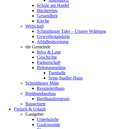
Jugendtreff
Schule am Haidel
Büchereien
Gesundheit
Kirche
Wirtschaft
Schmidinger Taler – Unsere Währung
Gewerbestandorte
Abfallentsorgung
die Gemeinde
Infos & Lage
Geschichte
Partnerschaft
Belegungspläne
Turnhalle
Sepp-Stadler-Haus
Schmidinger Mitte
Requisitenhaus
Breitbandausbau
Breitbandzentrum
Baugebiete
Freizeit & Urlaub
Gastgeber
Unterkünfte
Gastronomie