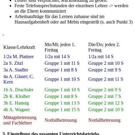
Lehrer sind verpflichtet, Rückmeldung zu geben.
Feste Telefonsprechstunden der einzelnen Lehrer -> werden
an die Eltern kommuniziert
Arbeitsaufträge für das Lernen zuhause sind im
Hausaufgabenheft oder auf Mebis eingestellt (s. auch Punkt 3)
Mo/Mi; jeden 1.
Die/Do; jeden 2.
Klasse/Lehrkraft
Freitag
Freitag
1/2a M. Plattner
1/2a mit 14 S
1/2a mit 14 S
2a S. Zitzl
Gruppe 1 mit 11 S
Gruppe 2 mit 10 S
3a A. Stadler
Gruppe 1 mit 8 S
Gruppe 2 mit 9 S
4a A. Glaser; C.
Gruppe 1 mit 10 S
Gruppe 2 mit 11 S
Kern
1b A. Drachsler
Gruppe 1 mit 10 S
Gruppe 2 mit 9 S
2b K. Kloiber
Gruppe 1 mit 8 S
Gruppe 2 mit 7 S
3b E. Hannig
Gruppe 1 mit 13 S
Gruppe 2 mit 12 S
4b A. Wagner
Gruppe 1 mit 15 S
Gruppe 2 mit 10 S
Mittagsbetreuung
Notfallbetreuung
Notfallbetreuung
und Fachlehrer
3. Einstellung des gesamten Unterrichtsbetriebs