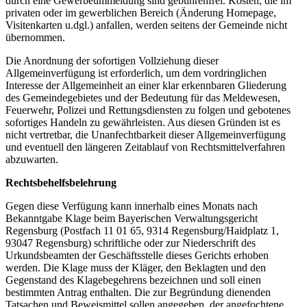
durch eine Gewerbeummeldung sind gebührenfrei. Kosten, die im
privaten oder im gewerblichen Bereich (Änderung Homepage,
Visitenkarten u.dgl.) anfallen, werden seitens der Gemeinde nicht
übernommen.
Die Anordnung der sofortigen Vollziehung dieser
Allgemeinverfügung ist erforderlich, um dem vordringlichen
Interesse der Allgemeinheit an einer klar erkennbaren Gliederung
des Gemeindegebietes und der Bedeutung für das Meldewesen,
Feuerwehr, Polizei und Rettungsdiensten zu folgen und gebotenes
sofortiges Handeln zu gewährleisten. Aus diesen Gründen ist es
nicht vertretbar, die Unanfechtbarkeit dieser Allgemeinverfügung
und eventuell den längeren Zeitablauf von Rechtsmittelverfahren
abzuwarten.
Rechtsbehelfsbelehrung
Gegen diese Verfügung kann innerhalb eines Monats nach
Bekanntgabe Klage beim Bayerischen Verwaltungsgericht
Regensburg (Postfach 11 01 65, 9314 Regensburg/Haidplatz 1,
93047 Regensburg) schriftliche oder zur Niederschrift des
Urkundsbeamten der Geschäftsstelle dieses Gerichts erhoben
werden. Die Klage muss der Kläger, den Beklagten und den
Gegenstand des Klagebegehrens bezeichnen und soll einen
bestimmten Antrag enthalten. Die zur Begründung dienenden
Tatsachen und Beweismittel sollen angegeben, der angefochtene