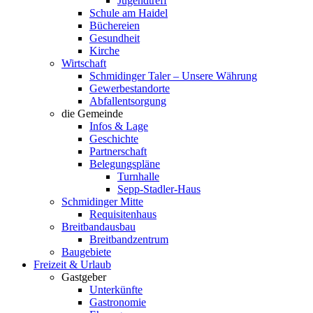
Jugendtreff
Schule am Haidel
Büchereien
Gesundheit
Kirche
Wirtschaft
Schmidinger Taler – Unsere Währung
Gewerbestandorte
Abfallentsorgung
die Gemeinde
Infos & Lage
Geschichte
Partnerschaft
Belegungspläne
Turnhalle
Sepp-Stadler-Haus
Schmidinger Mitte
Requisitenhaus
Breitbandausbau
Breitbandzentrum
Baugebiete
Freizeit & Urlaub
Gastgeber
Unterkünfte
Gastronomie