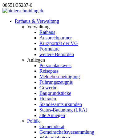
08551/35287-0
Rathaus & Verwaltung
Verwaltung
Rathaus
Ansprechpartner
Kurzporträt der VG
Formulare
weitere Behörden
Anliegen
Personalausweis
Reisepass
Meldebescheinigung
Führungszeugnis
Gewerbe
Baugrundstücke
Heiraten
Standesamtsurkunden
Status-Bauantrag (LRA)
alle Anliegen
Politik
Gemeinderat
Gemeinschaftsversammlung
Wahlergebnisse