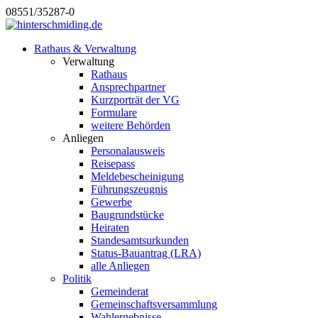
08551/35287-0
Rathaus & Verwaltung
Verwaltung
Rathaus
Ansprechpartner
Kurzporträt der VG
Formulare
weitere Behörden
Anliegen
Personalausweis
Reisepass
Meldebescheinigung
Führungszeugnis
Gewerbe
Baugrundstücke
Heiraten
Standesamtsurkunden
Status-Bauantrag (LRA)
alle Anliegen
Politik
Gemeinderat
Gemeinschaftsversammlung
Wahlergebnisse