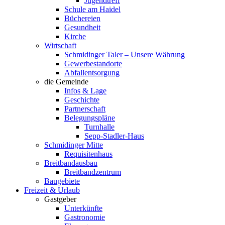
Jugendtreff
Schule am Haidel
Büchereien
Gesundheit
Kirche
Wirtschaft
Schmidinger Taler – Unsere Währung
Gewerbestandorte
Abfallentsorgung
die Gemeinde
Infos & Lage
Geschichte
Partnerschaft
Belegungspläne
Turnhalle
Sepp-Stadler-Haus
Schmidinger Mitte
Requisitenhaus
Breitbandausbau
Breitbandzentrum
Baugebiete
Freizeit & Urlaub
Gastgeber
Unterkünfte
Gastronomie