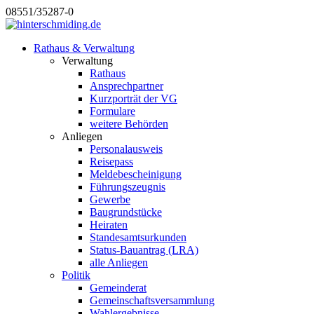
08551/35287-0
Rathaus & Verwaltung
Verwaltung
Rathaus
Ansprechpartner
Kurzporträt der VG
Formulare
weitere Behörden
Anliegen
Personalausweis
Reisepass
Meldebescheinigung
Führungszeugnis
Gewerbe
Baugrundstücke
Heiraten
Standesamtsurkunden
Status-Bauantrag (LRA)
alle Anliegen
Politik
Gemeinderat
Gemeinschaftsversammlung
Wahlergebnisse