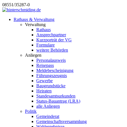
08551/35287-0
Rathaus & Verwaltung
Verwaltung
Rathaus
Ansprechpartner
Kurzporträt der VG
Formulare
weitere Behörden
Anliegen
Personalausweis
Reisepass
Meldebescheinigung
Führungszeugnis
Gewerbe
Baugrundstücke
Heiraten
Standesamtsurkunden
Status-Bauantrag (LRA)
alle Anliegen
Politik
Gemeinderat
Gemeinschaftsversammlung
Wahlergebnisse