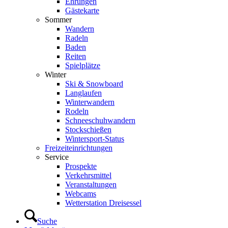
Ehrungen
Gästekarte
Sommer
Wandern
Radeln
Baden
Reiten
Spielplätze
Winter
Ski & Snowboard
Langlaufen
Winterwandern
Rodeln
Schneeschuhwandern
Stockschießen
Wintersport-Status
Freizeit­einrichtungen
Service
Prospekte
Verkehrsmittel
Veranstaltungen
Webcams
Wetterstation Dreisessel
Suche