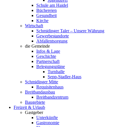
Jugendtreff
Schule am Haidel
Büchereien
Gesundheit
Kirche
Wirtschaft
Schmidinger Taler – Unsere Währung
Gewerbestandorte
Abfallentsorgung
die Gemeinde
Infos & Lage
Geschichte
Partnerschaft
Belegungspläne
Turnhalle
Sepp-Stadler-Haus
Schmidinger Mitte
Requisitenhaus
Breitbandausbau
Breitbandzentrum
Baugebiete
Freizeit & Urlaub
Gastgeber
Unterkünfte
Gastronomie