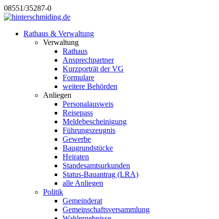
08551/35287-0
Rathaus & Verwaltung
Verwaltung
Rathaus
Ansprechpartner
Kurzporträt der VG
Formulare
weitere Behörden
Anliegen
Personalausweis
Reisepass
Meldebescheinigung
Führungszeugnis
Gewerbe
Baugrundstücke
Heiraten
Standesamtsurkunden
Status-Bauantrag (LRA)
alle Anliegen
Politik
Gemeinderat
Gemeinschaftsversammlung
Wahlergebnisse