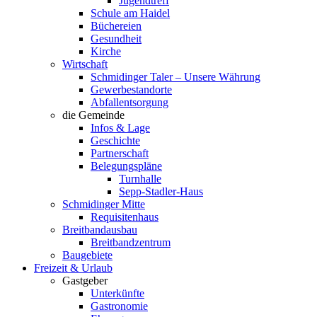
Jugendtreff
Schule am Haidel
Büchereien
Gesundheit
Kirche
Wirtschaft
Schmidinger Taler – Unsere Währung
Gewerbestandorte
Abfallentsorgung
die Gemeinde
Infos & Lage
Geschichte
Partnerschaft
Belegungspläne
Turnhalle
Sepp-Stadler-Haus
Schmidinger Mitte
Requisitenhaus
Breitbandausbau
Breitbandzentrum
Baugebiete
Freizeit & Urlaub
Gastgeber
Unterkünfte
Gastronomie