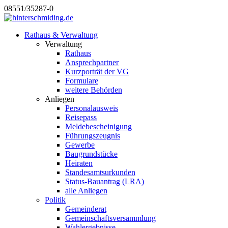
08551/35287-0
Rathaus & Verwaltung
Verwaltung
Rathaus
Ansprechpartner
Kurzporträt der VG
Formulare
weitere Behörden
Anliegen
Personalausweis
Reisepass
Meldebescheinigung
Führungszeugnis
Gewerbe
Baugrundstücke
Heiraten
Standesamtsurkunden
Status-Bauantrag (LRA)
alle Anliegen
Politik
Gemeinderat
Gemeinschaftsversammlung
Wahlergebnisse