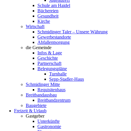
Jugendtreff
Schule am Haidel
Büchereien
Gesundheit
Kirche
Wirtschaft
Schmidinger Taler – Unsere Währung
Gewerbestandorte
Abfallentsorgung
die Gemeinde
Infos & Lage
Geschichte
Partnerschaft
Belegungspläne
Turnhalle
Sepp-Stadler-Haus
Schmidinger Mitte
Requisitenhaus
Breitbandausbau
Breitbandzentrum
Baugebiete
Freizeit & Urlaub
Gastgeber
Unterkünfte
Gastronomie