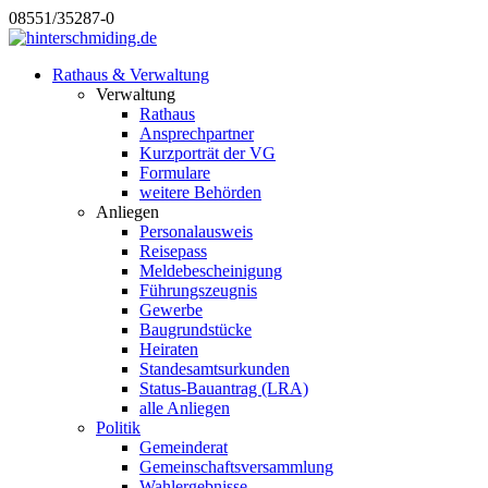
08551/35287-0
Rathaus & Verwaltung
Verwaltung
Rathaus
Ansprechpartner
Kurzporträt der VG
Formulare
weitere Behörden
Anliegen
Personalausweis
Reisepass
Meldebescheinigung
Führungszeugnis
Gewerbe
Baugrundstücke
Heiraten
Standesamtsurkunden
Status-Bauantrag (LRA)
alle Anliegen
Politik
Gemeinderat
Gemeinschaftsversammlung
Wahlergebnisse