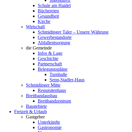
Jugendtreff
Schule am Haidel
Büchereien
Gesundheit
Kirche
Wirtschaft
Schmidinger Taler – Unsere Währung
Gewerbestandorte
Abfallentsorgung
die Gemeinde
Infos & Lage
Geschichte
Partnerschaft
Belegungspläne
Turnhalle
Sepp-Stadler-Haus
Schmidinger Mitte
Requisitenhaus
Breitbandausbau
Breitbandzentrum
Baugebiete
Freizeit & Urlaub
Gastgeber
Unterkünfte
Gastronomie