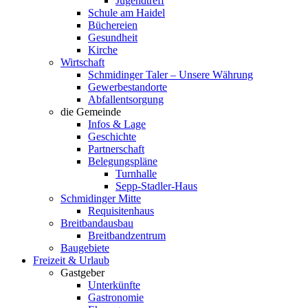
Jugendtreff
Schule am Haidel
Büchereien
Gesundheit
Kirche
Wirtschaft
Schmidinger Taler – Unsere Währung
Gewerbestandorte
Abfallentsorgung
die Gemeinde
Infos & Lage
Geschichte
Partnerschaft
Belegungspläne
Turnhalle
Sepp-Stadler-Haus
Schmidinger Mitte
Requisitenhaus
Breitbandausbau
Breitbandzentrum
Baugebiete
Freizeit & Urlaub
Gastgeber
Unterkünfte
Gastronomie