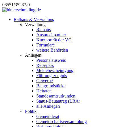
08551/35287-0
Rathaus & Verwaltung
Verwaltung
Rathaus
Ansprechpartner
Kurzporträt der VG
Formulare
weitere Behörden
Anliegen
Personalausweis
Reisepass
Meldebescheinigung
Führungszeugnis
Gewerbe
Baugrundstücke
Heiraten
Standesamtsurkunden
Status-Bauantrag (LRA)
alle Anliegen
Politik
Gemeinderat
Gemeinschaftsversammlung
Wahlergebnisse