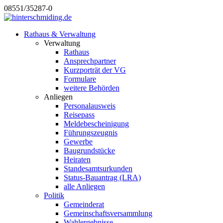
08551/35287-0
Rathaus & Verwaltung
Verwaltung
Rathaus
Ansprechpartner
Kurzporträt der VG
Formulare
weitere Behörden
Anliegen
Personalausweis
Reisepass
Meldebescheinigung
Führungszeugnis
Gewerbe
Baugrundstücke
Heiraten
Standesamtsurkunden
Status-Bauantrag (LRA)
alle Anliegen
Politik
Gemeinderat
Gemeinschaftsversammlung
Wahlergebnisse