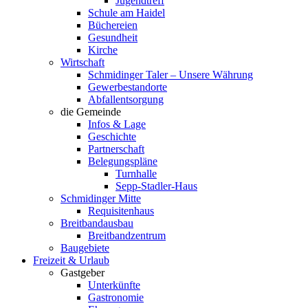
Jugendtreff
Schule am Haidel
Büchereien
Gesundheit
Kirche
Wirtschaft
Schmidinger Taler – Unsere Währung
Gewerbestandorte
Abfallentsorgung
die Gemeinde
Infos & Lage
Geschichte
Partnerschaft
Belegungspläne
Turnhalle
Sepp-Stadler-Haus
Schmidinger Mitte
Requisitenhaus
Breitbandausbau
Breitbandzentrum
Baugebiete
Freizeit & Urlaub
Gastgeber
Unterkünfte
Gastronomie