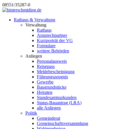
08551/35287-0
Rathaus & Verwaltung
Verwaltung
Rathaus
Ansprechpartner
Kurzporträt der VG
Formulare
weitere Behörden
Anliegen
Personalausweis
Reisepass
Meldebescheinigung
Führungszeugnis
Gewerbe
Baugrundstücke
Heiraten
Standesamtsurkunden
Status-Bauantrag (LRA)
alle Anliegen
Politik
Gemeinderat
Gemeinschaftsversammlung
Wahlergebnisse