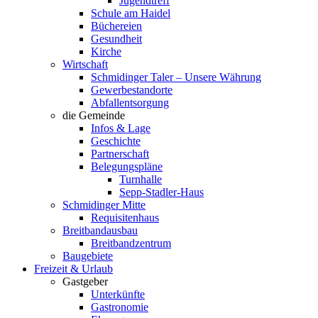
Jugendtreff
Schule am Haidel
Büchereien
Gesundheit
Kirche
Wirtschaft
Schmidinger Taler – Unsere Währung
Gewerbestandorte
Abfallentsorgung
die Gemeinde
Infos & Lage
Geschichte
Partnerschaft
Belegungspläne
Turnhalle
Sepp-Stadler-Haus
Schmidinger Mitte
Requisitenhaus
Breitbandausbau
Breitbandzentrum
Baugebiete
Freizeit & Urlaub
Gastgeber
Unterkünfte
Gastronomie