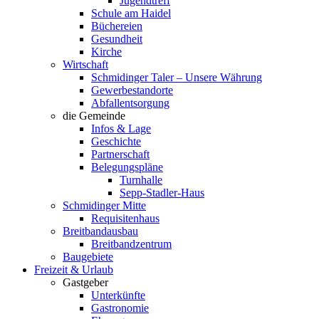
Jugendtreff
Schule am Haidel
Büchereien
Gesundheit
Kirche
Wirtschaft
Schmidinger Taler – Unsere Währung
Gewerbestandorte
Abfallentsorgung
die Gemeinde
Infos & Lage
Geschichte
Partnerschaft
Belegungspläne
Turnhalle
Sepp-Stadler-Haus
Schmidinger Mitte
Requisitenhaus
Breitbandausbau
Breitbandzentrum
Baugebiete
Freizeit & Urlaub
Gastgeber
Unterkünfte
Gastronomie