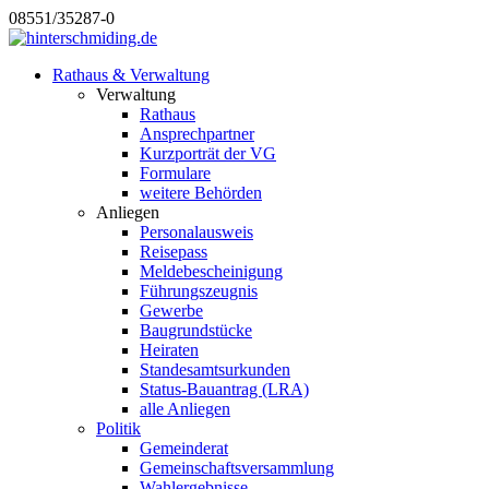
08551/35287-0
Rathaus & Verwaltung
Verwaltung
Rathaus
Ansprechpartner
Kurzporträt der VG
Formulare
weitere Behörden
Anliegen
Personalausweis
Reisepass
Meldebescheinigung
Führungszeugnis
Gewerbe
Baugrundstücke
Heiraten
Standesamtsurkunden
Status-Bauantrag (LRA)
alle Anliegen
Politik
Gemeinderat
Gemeinschaftsversammlung
Wahlergebnisse