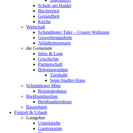
Jugendtreff
Schule am Haidel
Büchereien
Gesundheit
Kirche
Wirtschaft
Schmidinger Taler – Unsere Währung
Gewerbestandorte
Abfallentsorgung
die Gemeinde
Infos & Lage
Geschichte
Partnerschaft
Belegungspläne
Turnhalle
Sepp-Stadler-Haus
Schmidinger Mitte
Requisitenhaus
Breitbandausbau
Breitbandzentrum
Baugebiete
Freizeit & Urlaub
Gastgeber
Unterkünfte
Gastronomie