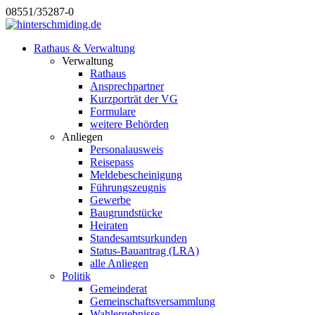
08551/35287-0
Rathaus & Verwaltung
Verwaltung
Rathaus
Ansprechpartner
Kurzporträt der VG
Formulare
weitere Behörden
Anliegen
Personalausweis
Reisepass
Meldebescheinigung
Führungszeugnis
Gewerbe
Baugrundstücke
Heiraten
Standesamtsurkunden
Status-Bauantrag (LRA)
alle Anliegen
Politik
Gemeinderat
Gemeinschaftsversammlung
Wahlergebnisse